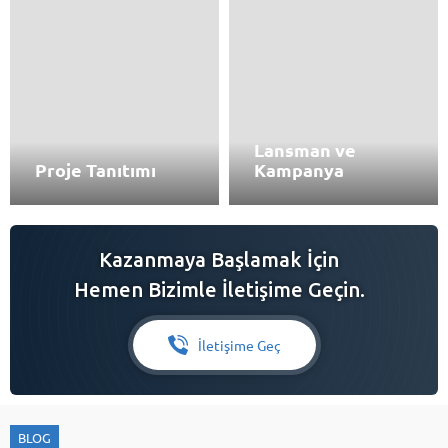
Lansman ve
Makale ve Haber
Kampanya
Paylaşımı
Duyuruları
Kazanmaya Başlamak İçin
Hemen Bizimle İletişime Geçin.
İletişime Geç
BLOG