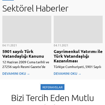
Sektörel Haberler
04.11.2021
04.11.2021
5901 sayılı Türk
Gayrimenkul Yatırımı ile
Vatandaşlığı Kanunu
Türk Vatandaşlığı
Kazanılması
12 Haziran 2009 Cuma tarihli ve
27256 sayılı Resmi Gazete’de
Türkiye Cumhuriyeti, 5901 Sayılı
yayımlanan 5901 sayılı Türk
Türk Vatandaşlığı Kanunu’na
DEVAMINI OKU →
DEVAMINI OKU →
Vatandaşlığı Kanunu metni 5901
göre belirli bir miktar
sayılı Türk Vatandaşlığı Kanunu
Gayrimenkul Yatırımı yoluyla
5901 sayılı Türk Vatandaşlığı
yabancılara istisnai Türk
REFERANSLAR
Kanunu, 12 Haziran 2009 Cuma
Vatandaşlığı ve İkametgahı
Bizi Tercih Eden Mutlu
tarihli ve 27256 sayılı...
sağlamaktadır. Bu yazının
devamını emlakmedya.com intern
sayfamızdan okuyabilirsiniz.