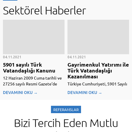
Sektörel Haberler
04.11.2021
04.11.2021
5901 sayılı Türk
Gayrimenkul Yatırımı ile
Vatandaşlığı Kanunu
Türk Vatandaşlığı
Kazanılması
12 Haziran 2009 Cuma tarihli ve
27256 sayılı Resmi Gazete’de
Türkiye Cumhuriyeti, 5901 Sayılı
yayımlanan 5901 sayılı Türk
Türk Vatandaşlığı Kanunu’na
DEVAMINI OKU →
DEVAMINI OKU →
Vatandaşlığı Kanunu metni 5901
göre belirli bir miktar
sayılı Türk Vatandaşlığı Kanunu
Gayrimenkul Yatırımı yoluyla
5901 sayılı Türk Vatandaşlığı
yabancılara istisnai Türk
REFERANSLAR
Kanunu, 12 Haziran 2009 Cuma
Vatandaşlığı ve İkametgahı
Bizi Tercih Eden Mutlu
tarihli ve 27256 sayılı...
sağlamaktadır. Bu yazının
devamını emlakmedya.com intern
sayfamızdan okuyabilirsiniz.